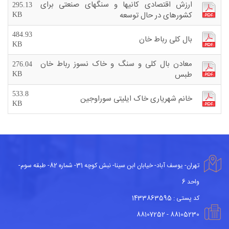
ارزش اقتصادی کانیها و سنگهای صنعتی برای
295.13
کشورهای در حال توسعه
KB
484.93
بال کلی رباط خان
KB
معادن بال کلی و سنگ و خاک نسوز رباط خان
276.04
طبس
KB
533.8
خانم شهریاری خاک ایلیتی سوراوجین
KB
تهران- یوسف آباد- خیابان ابن سینا- نبش کوچه 31- شماره 82- طبقه سوم-
واحد 6
کد پستی : 1433863595
88105230 - 88107252