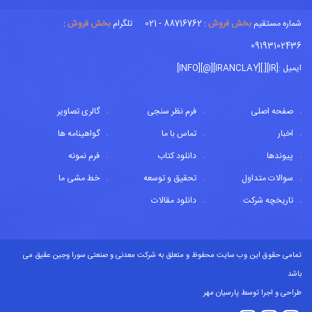
شماره مستقیم
بخش فروش
: 88716762 - 021 تلگرام
بخش فروش
:
09193102436
ایمیل :[IR][.][IRANCLAY][@][INFO]
صفحه اصلی
فرم نظر سنجی
گالری تصاویر
اخبار
تماس با ما
گواهینامه ها
پیوندها
دانلود کتاب
فرم نمونه
سوالات متداول
تحقیق و توسعه
خط مشی ما
تاریخچه شرکت
دانلود مقالات
تمامی حقوق این وب سایت محفوظ و متعلق به شرکت معدنی و صنعتی سورا وجین عقیق می
باشد
طراحی و اجرا توسط
پارسیان مهر