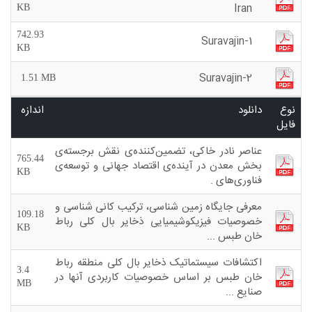
Iran
KB
742.93
Suravajin-1
KB
Suravajin-2
1.51 MB
نوع
دانلود
اندازه
فایل
عناصر نادر خاکی، تضمین‌کننده‌ی نقش برجسته‌ی
765.44
بخش معدن در آینده‌ی اقتصاد جهانی و توسعه‌ی
KB
فناوری‌های .
معرفی جایگاه زمین شناسی، ترکیب کانی شناسی و
109.18
خصوصیات فیزیکوشیمیایی ذخایر بال کلی رباط
KB
خان طبس ...
اکتشافات سیستماتیک ذخایر بال کلی منطقه رباط
3.4
خان طبس بر اساس خصوصیات کاربردی آنها در
MB
صنایع ...